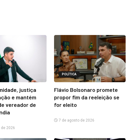
POLÍTICA
midade, justiça
Flávio Bolsonaro promete
ação e mantém
propor fim da reeleição se
e vereador de
for eleito
ândia
7 de agosto de 2026
 de 2026