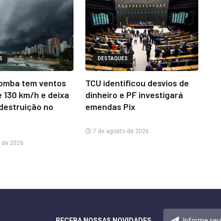
S
DESTAQUES
omba tem ventos
TCU identificou desvios de
e 130 km/h e deixa
dinheiro e PF investigará
 destruição no
emendas Pix
7 de agosto de 2026
 de 2026
RECEBA NOSSAS NOVIDADES