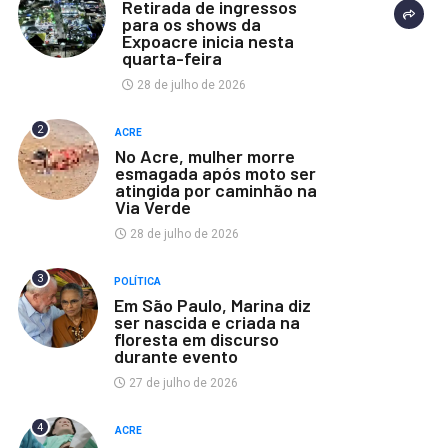
Retirada de ingressos
para os shows da
Expoacre inicia nesta
quarta-feira
28 de julho de 2026
2
ACRE
No Acre, mulher morre
esmagada após moto ser
atingida por caminhão na
Via Verde
28 de julho de 2026
3
POLÍTICA
Em São Paulo, Marina diz
ser nascida e criada na
floresta em discurso
durante evento
27 de julho de 2026
4
ACRE