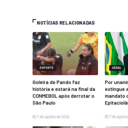
NOTÍCIAS RELACIONADAS
ESPORTE
GERAL
Goleira de Pando faz
Por unani
história e estará na final da
extingue 
CONMEBOL após derrotar o
mandato d
São Paulo
Epitaciol
7 de agosto de 2026
7 de agosto