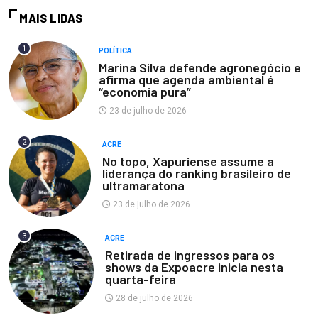
MAIS LIDAS
1
POLÍTICA
Marina Silva defende agronegócio e
afirma que agenda ambiental é
“economia pura”
23 de julho de 2026
2
ACRE
No topo, Xapuriense assume a
liderança do ranking brasileiro de
ultramaratona
23 de julho de 2026
3
ACRE
Retirada de ingressos para os
shows da Expoacre inicia nesta
quarta-feira
28 de julho de 2026