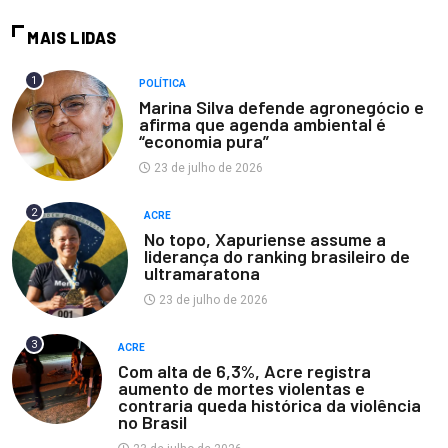
MAIS LIDAS
1
POLÍTICA
Marina Silva defende agronegócio e
afirma que agenda ambiental é
“economia pura”
23 de julho de 2026
2
ACRE
No topo, Xapuriense assume a
liderança do ranking brasileiro de
ultramaratona
23 de julho de 2026
3
ACRE
Com alta de 6,3%, Acre registra
aumento de mortes violentas e
contraria queda histórica da violência
no Brasil