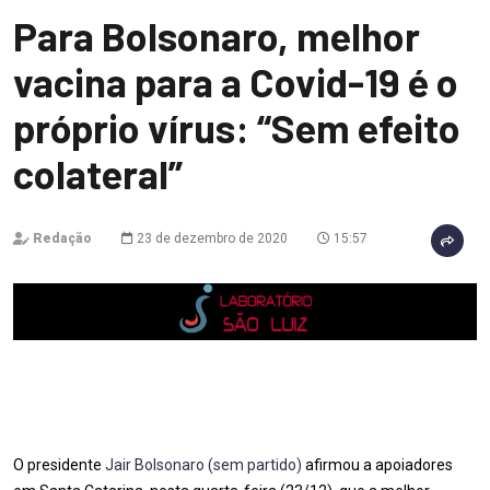
Para Bolsonaro, melhor
vacina para a Covid-19 é o
próprio vírus: “Sem efeito
colateral”
Redação
23 de dezembro de 2020
15:57
O presidente
Jair Bolsonaro (sem partido)
afirmou a apoiadores