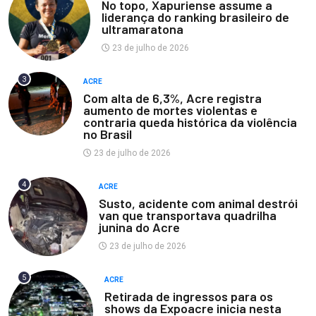
No topo, Xapuriense assume a
liderança do ranking brasileiro de
ultramaratona
23 de julho de 2026
3
ACRE
Com alta de 6,3%, Acre registra
aumento de mortes violentas e
contraria queda histórica da violência
no Brasil
23 de julho de 2026
4
ACRE
Susto, acidente com animal destrói
van que transportava quadrilha
junina do Acre
23 de julho de 2026
5
ACRE
Retirada de ingressos para os
shows da Expoacre inicia nesta