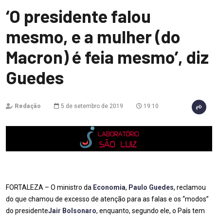
‘O presidente falou
mesmo, e a mulher (do
Macron) é feia mesmo’, diz
Guedes
Redação
5 de setembro de 2019
19:10
FORTALEZA – O ministro da
Economia
,
Paulo Guedes
, reclamou
do que chamou de excesso de atenção para as falas e os “modos”
do presidente
Jair Bolsonaro
, enquanto, segundo ele, o País tem