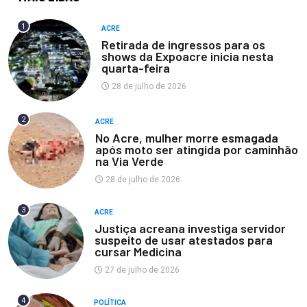
1
ACRE
Retirada de ingressos para os
shows da Expoacre inicia nesta
quarta-feira
28 de julho de 2026
2
ACRE
No Acre, mulher morre esmagada
após moto ser atingida por caminhão
na Via Verde
28 de julho de 2026
3
ACRE
Justiça acreana investiga servidor
suspeito de usar atestados para
cursar Medicina
27 de julho de 2026
4
POLÍTICA