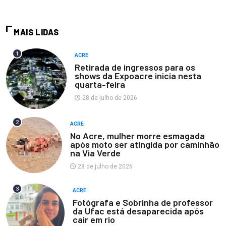
MAIS LIDAS
1
ACRE
Retirada de ingressos para os
shows da Expoacre inicia nesta
quarta-feira
28 de julho de 2026
2
ACRE
No Acre, mulher morre esmagada
após moto ser atingida por caminhão
na Via Verde
28 de julho de 2026
3
ACRE
Fotógrafa e Sobrinha de professor
da Ufac está desaparecida após
cair em rio