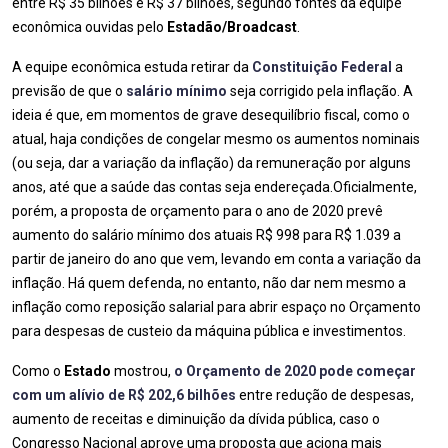
entre R$ 35 bilhões e R$ 37 bilhões, segundo fontes da equipe
econômica ouvidas pelo
Estadão/Broadcast
.
A equipe econômica estuda retirar da
Constituição Federal
a
previsão de que o
salário mínimo
seja corrigido pela inflação. A
ideia é que, em momentos de grave desequilíbrio fiscal, como o
atual, haja condições de congelar mesmo os aumentos nominais
(ou seja, dar a variação da inflação) da remuneração por alguns
anos, até que a saúde das contas seja endereçada.Oficialmente,
porém, a proposta de orçamento para o ano de 2020 prevê
aumento do salário mínimo dos atuais R$ 998 para R$ 1.039 a
partir de janeiro do ano que vem, levando em conta a variação da
inflação. Há quem defenda, no entanto, não dar nem mesmo a
inflação como reposição salarial para abrir espaço no Orçamento
para despesas de custeio da máquina pública e investimentos.
Como o
Estado
mostrou,
o Orçamento de 2020 pode começar
com um alívio de R$ 202,6 bilhões
entre redução de despesas,
aumento de receitas e diminuição da dívida pública, caso o
Congresso Nacional aprove uma proposta que aciona mais