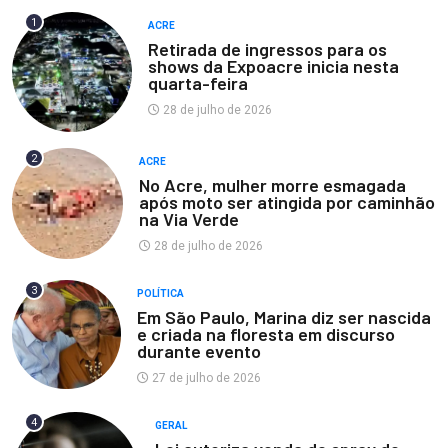
1
ACRE
Retirada de ingressos para os
shows da Expoacre inicia nesta
quarta-feira
28 de julho de 2026
2
ACRE
No Acre, mulher morre esmagada
após moto ser atingida por caminhão
na Via Verde
28 de julho de 2026
3
POLÍTICA
Em São Paulo, Marina diz ser nascida
e criada na floresta em discurso
durante evento
27 de julho de 2026
4
GERAL