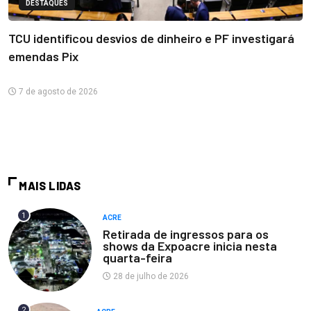
DESTAQUES
TCU identificou desvios de dinheiro e PF investigará
emendas Pix
7 de agosto de 2026
MAIS LIDAS
1
ACRE
Retirada de ingressos para os
shows da Expoacre inicia nesta
quarta-feira
28 de julho de 2026
2