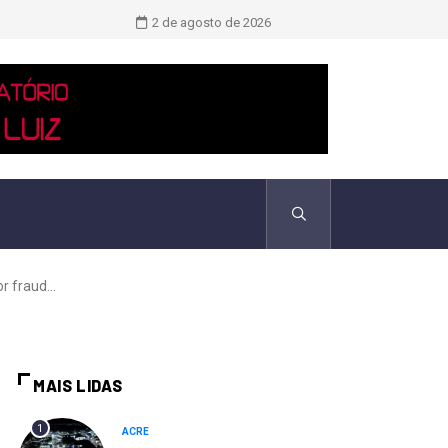
Novo boletim indica El Niño ‘muito 
2 de agosto de 2026
 fraud...
MAIS LIDAS
1
ACRE