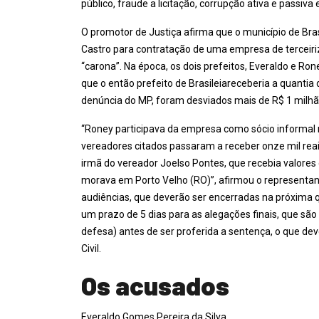
público, fraude a licitação, corrupção ativa e passiva
O promotor de Justiça afirma que o município de Bras
Castro para contratação de uma empresa de tercei
“carona”. Na época, os dois prefeitos, Everaldo e R
que o então prefeito de Brasileiareceberia a quantia
denúncia do MP, foram desviados mais de R$ 1 milhã
“Roney participava da empresa como sócio informal r
vereadores citados passaram a receber onze mil reai
irmã do vereador Joelso Pontes, que recebia valore
morava em Porto Velho (RO)”, afirmou o representan
audiências, que deverão ser encerradas na próxima q
um prazo de 5 dias para as alegações finais, que sã
defesa) antes de ser proferida a sentença, o que de
Civil.
Os acusados
Everaldo Gomes Pereira da Silva