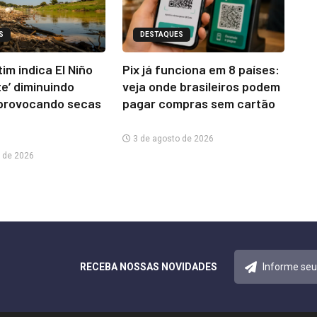
S
DESTAQUES
im indica El Niño
Pix já funciona em 8 países:
te’ diminuindo
veja onde brasileiros podem
provocando secas
pagar compras sem cartão
3 de agosto de 2026
 de 2026
RECEBA NOSSAS NOVIDADES