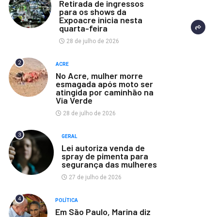
Retirada de ingressos
para os shows da
Expoacre inicia nesta
quarta-feira
28 de julho de 2026
2
ACRE
No Acre, mulher morre
esmagada após moto ser
atingida por caminhão na
Via Verde
28 de julho de 2026
3
GERAL
Lei autoriza venda de
spray de pimenta para
segurança das mulheres
27 de julho de 2026
4
POLÍTICA
Em São Paulo, Marina diz