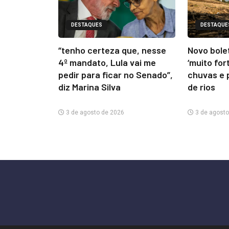
DESTAQUES
DESTAQUE
“tenho certeza que, nesse
Novo bolet
4º mandato, Lula vai me
‘muito for
pedir para ficar no Senado”,
chuvas e 
diz Marina Silva
de rios
3 de agosto de 2026
3 de agosto