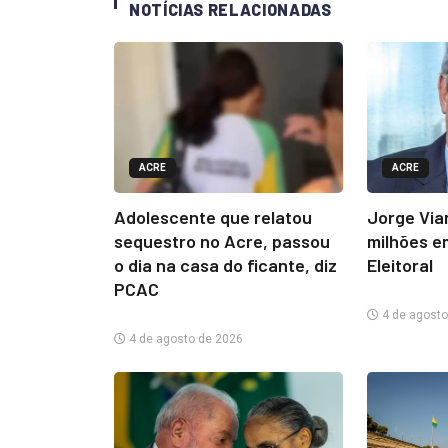
NOTÍCIAS RELACIONADAS
ACRE
ACRE
Adolescente que relatou
Jorge Via
sequestro no Acre, passou
milhões e
o dia na casa do ficante, diz
Eleitoral
PCAC
4 de agosto
4 de agosto de 2026