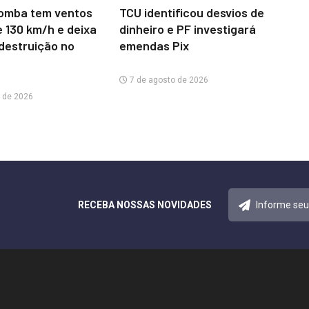
omba tem ventos
TCU identificou desvios de
e 130 km/h e deixa
dinheiro e PF investigará
 destruição no
emendas Pix
7 de agosto de 2026
 de 2026
RECEBA NOSSAS NOVIDADES