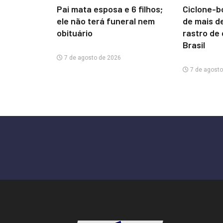
Pai mata esposa e 6 filhos;
Ciclone-b
ele não terá funeral nem
de mais d
obituário
rastro de
Brasil
7 de agosto de 2026
7 de agosto