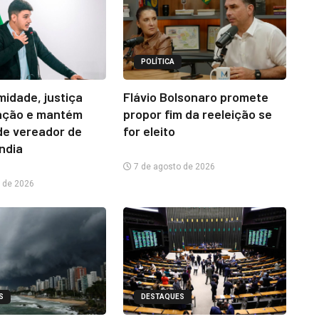
POLÍTICA
midade, justiça
Flávio Bolsonaro promete
ação e mantém
propor fim da reeleição se
e vereador de
for eleito
ândia
7 de agosto de 2026
 de 2026
S
DESTAQUES