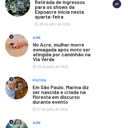
Retirada de ingressos
para os shows da
Expoacre inicia nesta
quarta-feira
28 de julho de 2026
2
ACRE
No Acre, mulher morre
esmagada após moto ser
atingida por caminhão na
Via Verde
28 de julho de 2026
3
POLÍTICA
Em São Paulo, Marina diz
ser nascida e criada na
floresta em discurso
durante evento
27 de julho de 2026
4
ACRE