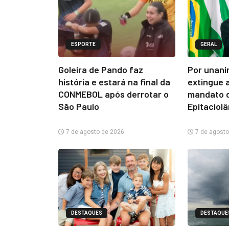
ESPORTE
GERAL
Goleira de Pando faz
Por unani
história e estará na final da
extingue 
CONMEBOL após derrotar o
mandato d
São Paulo
Epitaciol
7 de agosto de 2026
7 de agosto
DESTAQUES
DESTAQUE