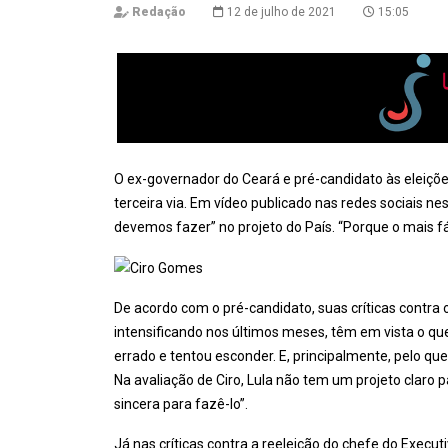
Redação
12 de julho de 2021
15:05
O ex-governador do Ceará e pré-candidato às eleiçõ
terceira via. Em vídeo publicado nas redes sociais nest
devemos fazer” no projeto do País. “Porque o mais fá
De acordo com o pré-candidato, suas críticas contra o
intensificando nos últimos meses, têm em vista o que 
errado e tentou esconder. E, principalmente, pelo que
Na avaliação de Ciro, Lula não tem um projeto claro
sincera para fazê-lo”.
Já nas críticas contra a reeleição do chefe do Execut