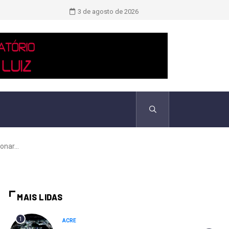
TCU identificou desvios de dinheiro 
3 de agosto de 2026
nar...
MAIS LIDAS
1
ACRE