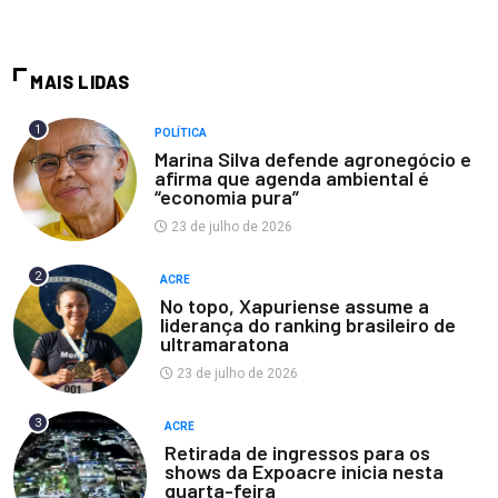
MAIS LIDAS
1
POLÍTICA
Marina Silva defende agronegócio e
afirma que agenda ambiental é
“economia pura”
23 de julho de 2026
2
ACRE
No topo, Xapuriense assume a
liderança do ranking brasileiro de
ultramaratona
23 de julho de 2026
3
ACRE
Retirada de ingressos para os
shows da Expoacre inicia nesta
quarta-feira