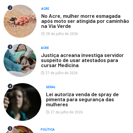
2
ACRE
No Acre, mulher morre esmagada
após moto ser atingida por caminhão
na Via Verde
28 de julho de 2026
3
ACRE
Justiça acreana investiga servidor
suspeito de usar atestados para
cursar Medicina
27 de julho de 2026
4
GERAL
Lei autoriza venda de spray de
pimenta para segurança das
mulheres
27 de julho de 2026
5
POLÍTICA