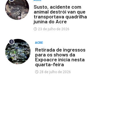
Susto, acidente com
animal destrói van que
transportava quadrilha
junina do Acre
23 de julho de 2026
5
ACRE
Retirada de ingressos
para os shows da
Expoacre inicia nesta
quarta-feira
28 de julho de 2026