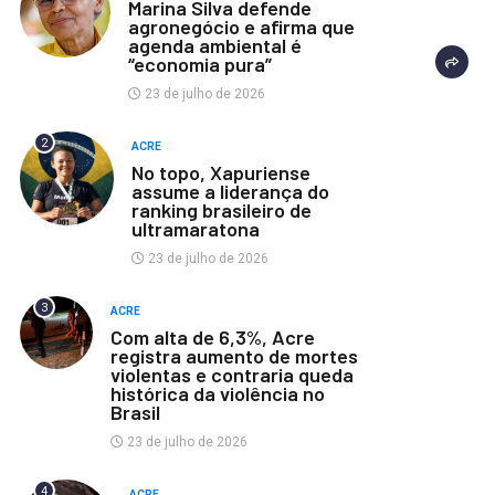
Marina Silva defende
agronegócio e afirma que
agenda ambiental é
“economia pura”
23 de julho de 2026
2
ACRE
No topo, Xapuriense
assume a liderança do
ranking brasileiro de
ultramaratona
23 de julho de 2026
3
ACRE
Com alta de 6,3%, Acre
registra aumento de mortes
violentas e contraria queda
histórica da violência no
Brasil
23 de julho de 2026
4
ACRE