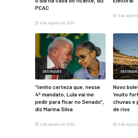
o dia na casa do ficante, diz
Eleitoral
PCAC
4 de agosto
4 de agosto de 2026
DESTAQUES
DESTAQUE
“tenho certeza que, nesse
Novo bolet
4º mandato, Lula vai me
‘muito for
pedir para ficar no Senado”,
chuvas e 
diz Marina Silva
de rios
3 de agosto de 2026
3 de agosto