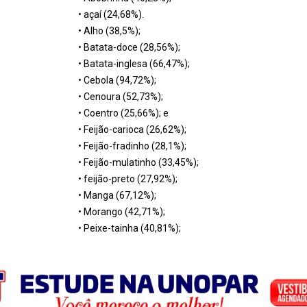
• açaí (24,68%).
• Alho (38,5%);
• Batata-doce (28,56%);
• Batata-inglesa (66,47%);
• Cebola (94,72%);
• Cenoura (52,73%);
• Coentro (25,66%); e
• Feijão-carioca (26,62%);
• Feijão-fradinho (28,1%);
• Feijão-mulatinho (33,45%);
• feijão-preto (27,92%);
• Manga (67,12%);
• Morango (42,71%);
• Peixe-tainha (40,81%);