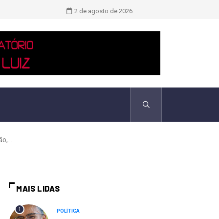
Novo boletim indica El Niño ‘muito 
2 de agosto de 2026
,...
MAIS LIDAS
1
POLÍTICA