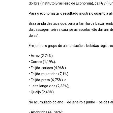
do Ibre (Instituto Brasileiro de Economia), da FGV (F
Para o economista, o resultado mostra o quanto a ali
Braz ainda destaca que, para a família de baixa renda
da passagem aérea caiu, se as escolas vão dar um d
deles”.
Em junho, o grupo de alimentação e bebidas registrou
• Arroz (2,74%);
• Carnes (1,19%);
• Feijão-carioca (4,96%);
• Feijão-mulatinho (7,1%)
• Feijão-preto (6,75%); e
• Leite longa vida (2,33%);
• Queijo (2,48%).
No acumulado do ano – de janeiro a junho – os dez 
• Abobrinha (46,28%);