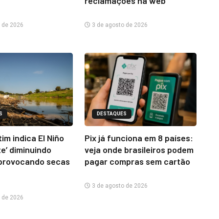
reclamações na web
 de 2026
3 de agosto de 2026
S
DESTAQUES
im indica El Niño
Pix já funciona em 8 países:
te’ diminuindo
veja onde brasileiros podem
provocando secas
pagar compras sem cartão
3 de agosto de 2026
 de 2026