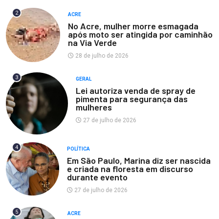
2
ACRE
No Acre, mulher morre esmagada
após moto ser atingida por caminhão
na Via Verde
28 de julho de 2026
3
GERAL
Lei autoriza venda de spray de
pimenta para segurança das
mulheres
27 de julho de 2026
4
POLÍTICA
Em São Paulo, Marina diz ser nascida
e criada na floresta em discurso
durante evento
27 de julho de 2026
5
ACRE