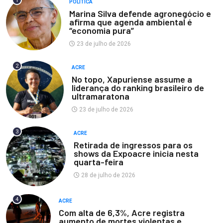
1
POLÍTICA
Marina Silva defende agronegócio e
afirma que agenda ambiental é
“economia pura”
23 de julho de 2026
2
ACRE
No topo, Xapuriense assume a
liderança do ranking brasileiro de
ultramaratona
23 de julho de 2026
3
ACRE
Retirada de ingressos para os
shows da Expoacre inicia nesta
quarta-feira
28 de julho de 2026
4
ACRE
Com alta de 6,3%, Acre registra
aumento de mortes violentas e