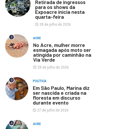
Retirada de ingressos
para os shows da
Expoacre inicia nesta
quarta-feira
28 de julho de 2026
2
ACRE
No Acre, mulher morre
esmagada após moto ser
atingida por caminhão na
Via Verde
28 de julho de 2026
3
POLÍTICA
Em São Paulo, Marina diz
ser nascida e criada na
floresta em discurso
durante evento
27 de julho de 2026
4
ACRE