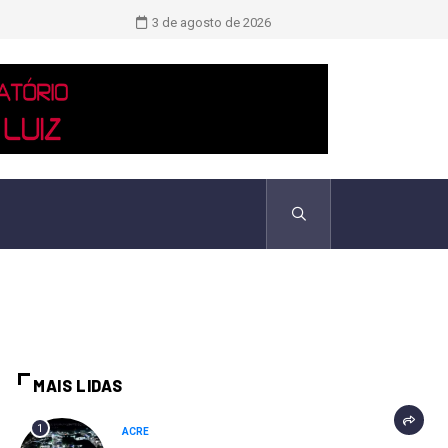
Saiba quem são as duas únicas mulh
3 de agosto de 2026
MAIS LIDAS
1
ACRE