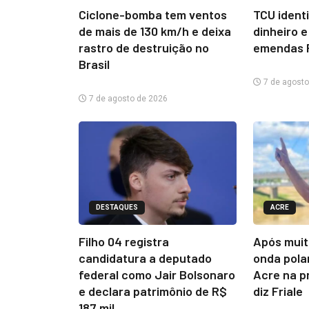
Ciclone-bomba tem ventos
TCU ident
de mais de 130 km/h e deixa
dinheiro e
rastro de destruição no
emendas 
Brasil
7 de agosto
7 de agosto de 2026
DESTAQUES
ACRE
Filho 04 registra
Após muit
candidatura a deputado
onda pola
federal como Jair Bolsonaro
Acre na p
e declara patrimônio de R$
diz Friale
187 mil