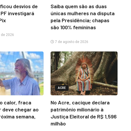
ificou desvios de
Saiba quem são as duas
 PF investigará
únicas mulheres na disputa
Pix
pela Presidência; chapas
são 100% femininas
 de 2026
7 de agosto de 2026
ACRE
o calor, fraca
No Acre, cacique declara
r deve chegar ao
patrimônio milionário à
róxima semana,
Justiça Eleitoral de R$ 1,596
milhão