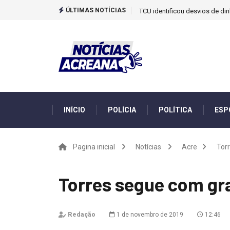
ÚLTIMAS NOTÍCIAS
TCU identificou desvios de din
INÍCIO
POLÍCIA
POLÍTICA
ESP
Pagina inicial
Notícias
Acre
Torr
Torres segue com gra
Redação
1 de novembro de 2019
12:46