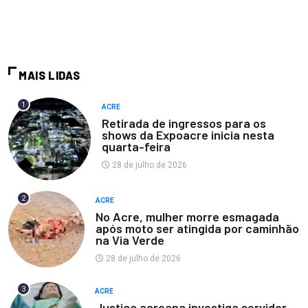
MAIS LIDAS
1
ACRE
Retirada de ingressos para os
shows da Expoacre inicia nesta
quarta-feira
28 de julho de 2026
2
ACRE
No Acre, mulher morre esmagada
após moto ser atingida por caminhão
na Via Verde
28 de julho de 2026
3
ACRE
Justiça acreana investiga servidor