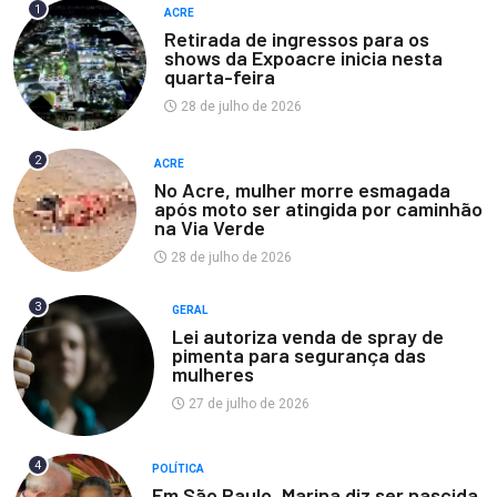
1
ACRE
Retirada de ingressos para os
shows da Expoacre inicia nesta
quarta-feira
28 de julho de 2026
2
ACRE
No Acre, mulher morre esmagada
após moto ser atingida por caminhão
na Via Verde
28 de julho de 2026
3
GERAL
Lei autoriza venda de spray de
pimenta para segurança das
mulheres
27 de julho de 2026
4
POLÍTICA
Em São Paulo, Marina diz ser nascida