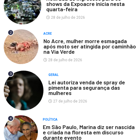
shows da Expoacre inicia nesta
quarta-feira
28 de julho de 2026
2
ACRE
No Acre, mulher morre esmagada
após moto ser atingida por caminhão
na Via Verde
28 de julho de 2026
3
GERAL
Lei autoriza venda de spray de
pimenta para segurança das
mulheres
27 de julho de 2026
4
POLÍTICA
Em São Paulo, Marina diz ser nascida
e criada na floresta em discurso
durante evento