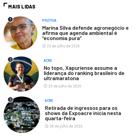
MAIS LIDAS
1
POLÍTICA
Marina Silva defende agronegócio e
afirma que agenda ambiental é
“economia pura”
23 de julho de 2026
2
ACRE
No topo, Xapuriense assume a
liderança do ranking brasileiro de
ultramaratona
23 de julho de 2026
3
ACRE
Retirada de ingressos para os
shows da Expoacre inicia nesta
quarta-feira
28 de julho de 2026