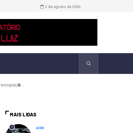
Novo boletim indica El Niño ‘muito 
2 de agosto de 2026
reocupaç�...
MAIS LIDAS
1
ACRE