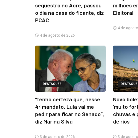
sequestro no Acre, passou
milhões e
o dia na casa do ficante, diz
Eleitoral
PCAC
4 de agosto
4 de agosto de 2026
DESTAQUES
DESTAQUE
“tenho certeza que, nesse
Novo bolet
4º mandato, Lula vai me
‘muito for
pedir para ficar no Senado”,
chuvas e 
diz Marina Silva
de rios
3 de agosto de 2026
3 de agosto