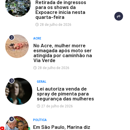
Retirada de ingressos
para os shows da
Expoacre inicia nesta
quarta-feira
28 de julho de 2026
2
ACRE
No Acre, mulher morre
esmagada após moto ser
atingida por caminhão na
Via Verde
28 de julho de 2026
3
GERAL
Lei autoriza venda de
spray de pimenta para
segurança das mulheres
27 de julho de 2026
4
POLÍTICA
Em São Paulo, Marina diz