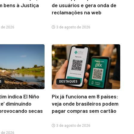
m bens à Justiça
de usuários e gera onda de
reclamações na web
 de 2026
3 de agosto de 2026
S
DESTAQUES
im indica El Niño
Pix já funciona em 8 países:
te’ diminuindo
veja onde brasileiros podem
provocando secas
pagar compras sem cartão
3 de agosto de 2026
 de 2026