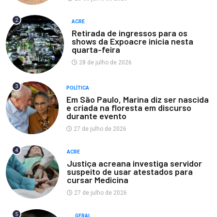
2
ACRE
Retirada de ingressos para os
shows da Expoacre inicia nesta
quarta-feira
28 de julho de 2026
3
POLÍTICA
Em São Paulo, Marina diz ser nascida
e criada na floresta em discurso
durante evento
27 de julho de 2026
4
ACRE
Justiça acreana investiga servidor
suspeito de usar atestados para
cursar Medicina
27 de julho de 2026
5
GERAL