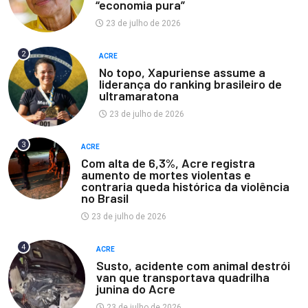
“economia pura”
23 de julho de 2026
2
ACRE
No topo, Xapuriense assume a
liderança do ranking brasileiro de
ultramaratona
23 de julho de 2026
3
ACRE
Com alta de 6,3%, Acre registra
aumento de mortes violentas e
contraria queda histórica da violência
no Brasil
23 de julho de 2026
4
ACRE
Susto, acidente com animal destrói
van que transportava quadrilha
junina do Acre
23 de julho de 2026