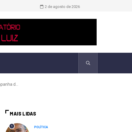
Novo boletim indica El Niño ‘muito 
2 de agosto de 2026
panha d...
MAIS LIDAS
1
POLÍTICA