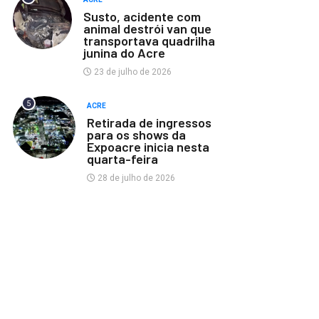
Susto, acidente com
animal destrói van que
transportava quadrilha
junina do Acre
23 de julho de 2026
5
ACRE
Retirada de ingressos
para os shows da
Expoacre inicia nesta
quarta-feira
28 de julho de 2026