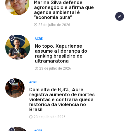
Marina Silva defende
agronegócio e afirma que
agenda ambiental é
“economia pura”
23 de julho de 2026
2
ACRE
No topo, Xapuriense
assume a liderança do
ranking brasileiro de
ultramaratona
23 de julho de 2026
3
ACRE
Com alta de 6,3%, Acre
registra aumento de mortes
violentas e contraria queda
histórica da violência no
Brasil
23 de julho de 2026
4
ACRE