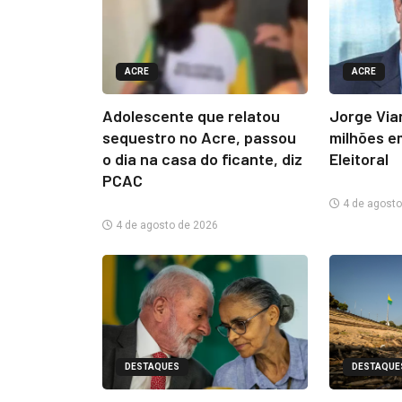
ACRE
ACRE
Adolescente que relatou
Jorge Via
sequestro no Acre, passou
milhões e
o dia na casa do ficante, diz
Eleitoral
PCAC
4 de agosto
4 de agosto de 2026
DESTAQUES
DESTAQUE