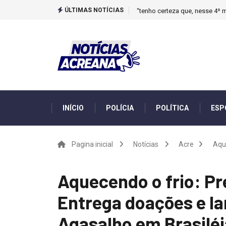
ÚLTIMAS NOTÍCIAS
“tenho certeza que, nesse 4º m
INÍCIO
POLÍCIA
POLÍTICA
ESP
Pagina inicial
Notícias
Acre
Aqu
Aquecendo o frio: P
Entrega doações e l
Agasalho em Brasiléi