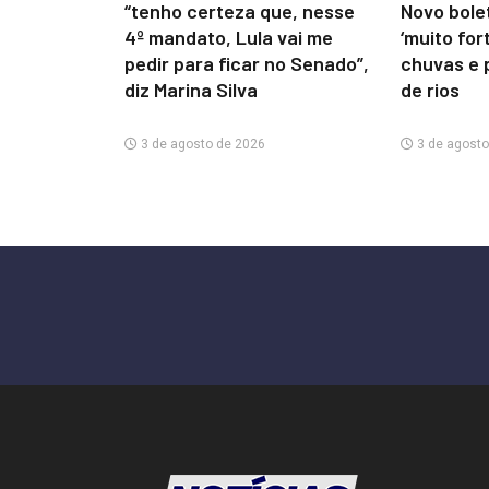
“tenho certeza que, nesse
Novo bolet
4º mandato, Lula vai me
‘muito for
pedir para ficar no Senado”,
chuvas e 
diz Marina Silva
de rios
3 de agosto de 2026
3 de agosto