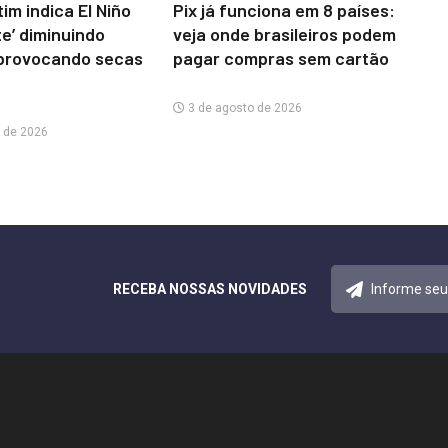
im indica El Niño
Pix já funciona em 8 países:
te’ diminuindo
veja onde brasileiros podem
provocando secas
pagar compras sem cartão
3 de agosto de 2026
 de 2026
RECEBA NOSSAS NOVIDADES