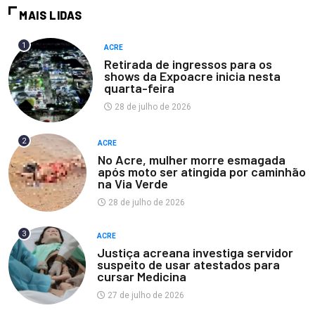
MAIS LIDAS
1
ACRE
Retirada de ingressos para os
shows da Expoacre inicia nesta
quarta-feira
28 de julho de 2026
2
ACRE
No Acre, mulher morre esmagada
após moto ser atingida por caminhão
na Via Verde
28 de julho de 2026
3
ACRE
Justiça acreana investiga servidor
suspeito de usar atestados para
cursar Medicina
27 de julho de 2026