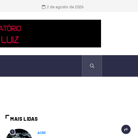
Vício em redes sociais gera riscos 
2 de agosto de 2026
MAIS LIDAS
1
ACRE