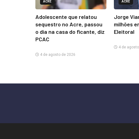
ACRE
ACRE
Adolescente que relatou
Jorge Via
sequestro no Acre, passou
milhões e
o dia na casa do ficante, diz
Eleitoral
PCAC
4 de agosto
4 de agosto de 2026