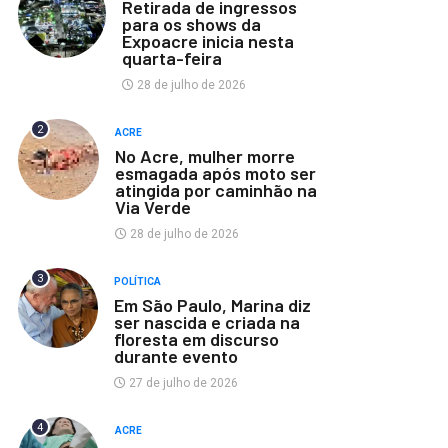
Retirada de ingressos
para os shows da
Expoacre inicia nesta
quarta-feira
28 de julho de 2026
2
ACRE
No Acre, mulher morre
esmagada após moto ser
atingida por caminhão na
Via Verde
28 de julho de 2026
3
POLÍTICA
Em São Paulo, Marina diz
ser nascida e criada na
floresta em discurso
durante evento
27 de julho de 2026
4
ACRE