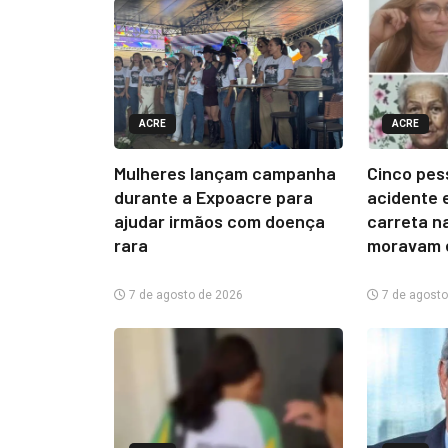
ACRE
ACRE
Mulheres lançam campanha
Cinco pe
durante a Expoacre para
acidente 
ajudar irmãos com doença
carreta n
rara
moravam 
7 de agosto de 2026
7 de agosto