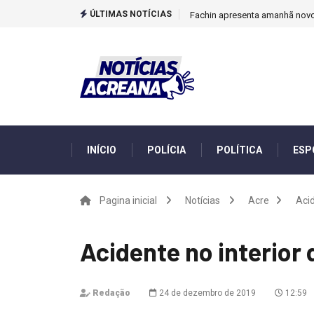
ÚLTIMAS NOTÍCIAS
Fachin apresenta amanhã novo 
INÍCIO
POLÍCIA
POLÍTICA
ESP
Pagina inicial
Notícias
Acre
Acid
Acidente no interior 
Redação
24 de dezembro de 2019
12:59