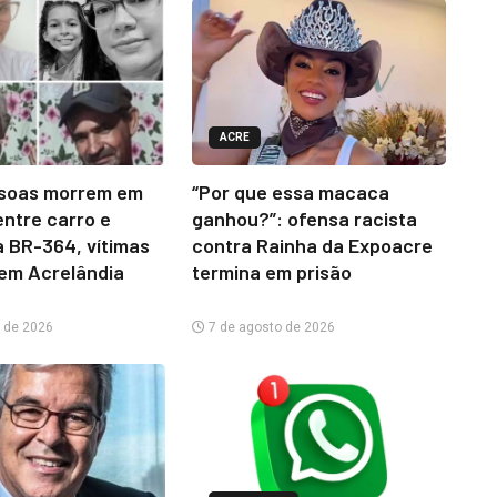
ACRE
ssoas morrem em
“Por que essa macaca
entre carro e
ganhou?”: ofensa racista
a BR-364, vítimas
contra Rainha da Expoacre
em Acrelândia
termina em prisão
 de 2026
7 de agosto de 2026