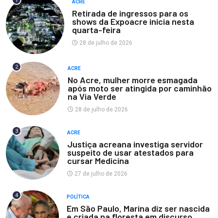
1
ACRE
Retirada de ingressos para os
shows da Expoacre inicia nesta
quarta-feira
28 de julho de 2026
2
ACRE
No Acre, mulher morre esmagada
após moto ser atingida por caminhão
na Via Verde
28 de julho de 2026
3
ACRE
Justiça acreana investiga servidor
suspeito de usar atestados para
cursar Medicina
27 de julho de 2026
4
POLÍTICA
Em São Paulo, Marina diz ser nascida
e criada na floresta em discurso