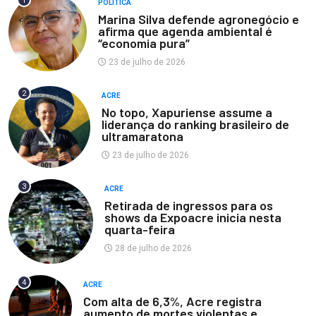
1
POLÍTICA
Marina Silva defende agronegócio e
afirma que agenda ambiental é
“economia pura”
23 de julho de 2026
2
ACRE
No topo, Xapuriense assume a
liderança do ranking brasileiro de
ultramaratona
23 de julho de 2026
3
ACRE
Retirada de ingressos para os
shows da Expoacre inicia nesta
quarta-feira
28 de julho de 2026
4
ACRE
Com alta de 6,3%, Acre registra
aumento de mortes violentas e