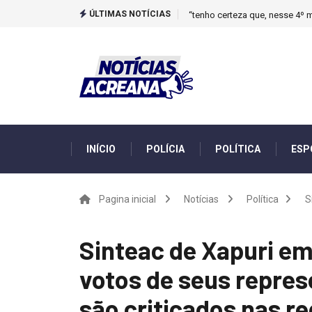
ÚLTIMAS NOTÍCIAS
“tenho certeza que, nesse 4º m
INÍCIO
POLÍCIA
POLÍTICA
ESP
Pagina inicial
Notícias
Política
S
Sinteac de Xapuri em
votos de seus repre
são criticados nas r