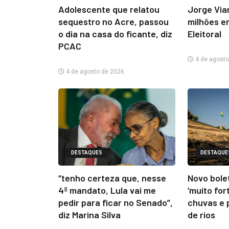
Adolescente que relatou
Jorge Via
sequestro no Acre, passou
milhões e
o dia na casa do ficante, diz
Eleitoral
PCAC
4 de agosto
4 de agosto de 2026
DESTAQUES
DESTAQUE
“tenho certeza que, nesse
Novo bolet
4º mandato, Lula vai me
‘muito for
pedir para ficar no Senado”,
chuvas e 
diz Marina Silva
de rios