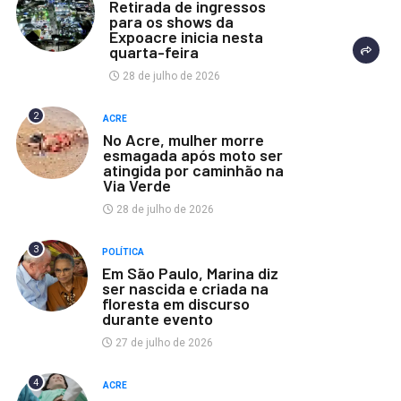
Retirada de ingressos
para os shows da
Expoacre inicia nesta
quarta-feira
28 de julho de 2026
2
ACRE
No Acre, mulher morre
esmagada após moto ser
atingida por caminhão na
Via Verde
28 de julho de 2026
3
POLÍTICA
Em São Paulo, Marina diz
ser nascida e criada na
floresta em discurso
durante evento
27 de julho de 2026
4
ACRE