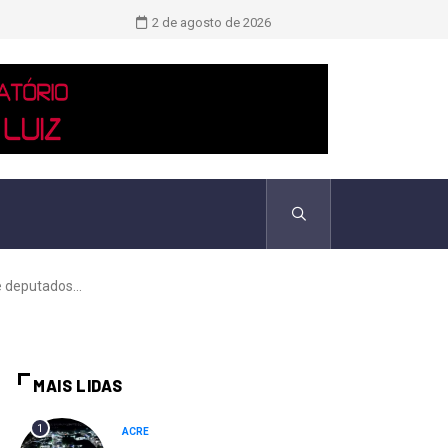
Novo boletim indica El Niño ‘muito 
2 de agosto de 2026
 deputados...
MAIS LIDAS
1
ACRE