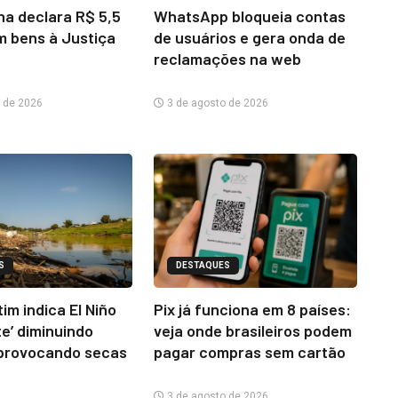
na declara R$ 5,5
WhatsApp bloqueia contas
m bens à Justiça
de usuários e gera onda de
reclamações na web
 de 2026
3 de agosto de 2026
S
DESTAQUES
im indica El Niño
Pix já funciona em 8 países:
te’ diminuindo
veja onde brasileiros podem
provocando secas
pagar compras sem cartão
3 de agosto de 2026