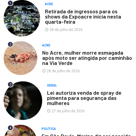
1
ACRE
Retirada de ingressos para os
shows da Expoacre inicia nesta
quarta-feira
28 de julho de 2026
2
ACRE
No Acre, mulher morre esmagada
após moto ser atingida por caminhão
na Via Verde
28 de julho de 2026
3
GERAL
Lei autoriza venda de spray de
pimenta para segurança das
mulheres
27 de julho de 2026
4
POLÍTICA
Em São Paulo, Marina diz ser nascida