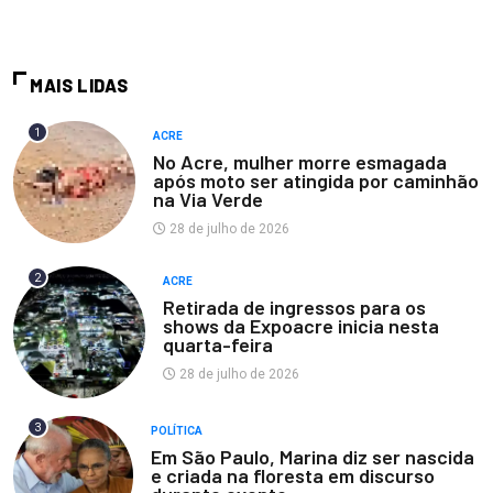
MAIS LIDAS
1
ACRE
No Acre, mulher morre esmagada
após moto ser atingida por caminhão
na Via Verde
28 de julho de 2026
2
ACRE
Retirada de ingressos para os
shows da Expoacre inicia nesta
quarta-feira
28 de julho de 2026
3
POLÍTICA
Em São Paulo, Marina diz ser nascida
e criada na floresta em discurso