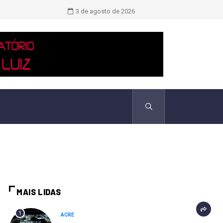
TCU identificou desvios de dinheiro 
3 de agosto de 2026
MAIS LIDAS
1
ACRE