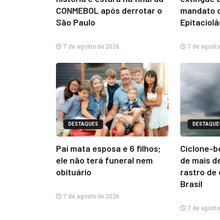
CONMEBOL após derrotar o
mandato d
São Paulo
Epitaciol
7 de agosto de 2026
7 de agosto
DESTAQUES
DESTAQUE
Pai mata esposa e 6 filhos;
Ciclone-b
ele não terá funeral nem
de mais d
obituário
rastro de
Brasil
7 de agosto de 2026
7 de agosto