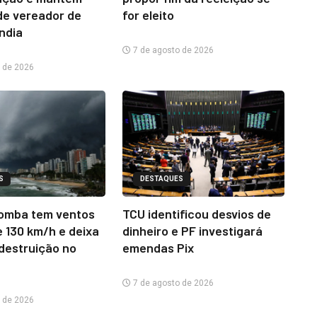
e vereador de
for eleito
ândia
7 de agosto de 2026
 de 2026
S
DESTAQUES
omba tem ventos
TCU identificou desvios de
e 130 km/h e deixa
dinheiro e PF investigará
 destruição no
emendas Pix
7 de agosto de 2026
 de 2026