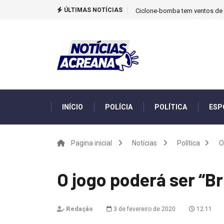
ÚLTIMAS NOTÍCIAS
Ciclone-bomba tem ventos de m
INÍCIO
POLÍCIA
POLÍTICA
ESP
Pagina inicial
Notícias
Política
O
O jogo poderá ser “Br
Redação
3 de fevereiro de 2020
12:11