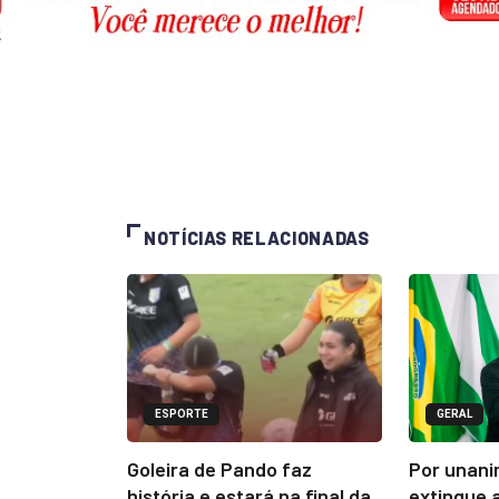
NOTÍCIAS RELACIONADAS
ESPORTE
GERAL
Goleira de Pando faz
Por unani
história e estará na final da
extingue 