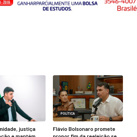
POLÍTICA
midade, justiça
Flávio Bolsonaro promete
ação e mantém
propor fim da reeleição se