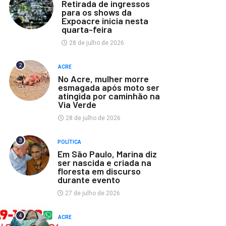
Retirada de ingressos
para os shows da
Expoacre inicia nesta
quarta-feira
28 de julho de 2026
2
ACRE
No Acre, mulher morre
esmagada após moto ser
atingida por caminhão na
Via Verde
28 de julho de 2026
3
POLÍTICA
Em São Paulo, Marina diz
ser nascida e criada na
floresta em discurso
durante evento
27 de julho de 2026
4
ACRE