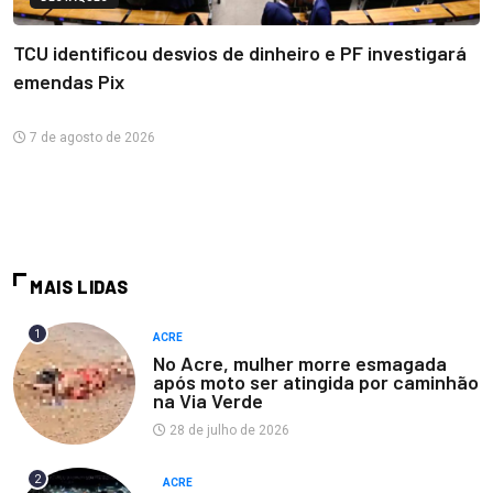
TCU identificou desvios de dinheiro e PF investigará
emendas Pix
7 de agosto de 2026
MAIS LIDAS
1
ACRE
No Acre, mulher morre esmagada
após moto ser atingida por caminhão
na Via Verde
28 de julho de 2026
2
ACRE