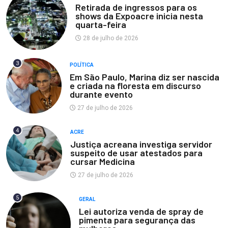
Retirada de ingressos para os
shows da Expoacre inicia nesta
quarta-feira
28 de julho de 2026
3
POLÍTICA
Em São Paulo, Marina diz ser nascida
e criada na floresta em discurso
durante evento
27 de julho de 2026
4
ACRE
Justiça acreana investiga servidor
suspeito de usar atestados para
cursar Medicina
27 de julho de 2026
5
GERAL
Lei autoriza venda de spray de
pimenta para segurança das