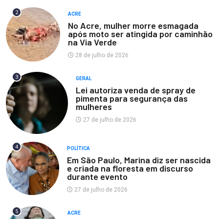
2
ACRE
No Acre, mulher morre esmagada
após moto ser atingida por caminhão
na Via Verde
28 de julho de 2026
3
GERAL
Lei autoriza venda de spray de
pimenta para segurança das
mulheres
27 de julho de 2026
4
POLÍTICA
Em São Paulo, Marina diz ser nascida
e criada na floresta em discurso
durante evento
27 de julho de 2026
5
ACRE