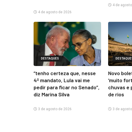
4 de agosto
4 de agosto de 2026
DESTAQUES
DESTAQUE
“tenho certeza que, nesse
Novo bolet
4º mandato, Lula vai me
‘muito for
pedir para ficar no Senado”,
chuvas e 
diz Marina Silva
de rios
3 de agosto de 2026
3 de agosto