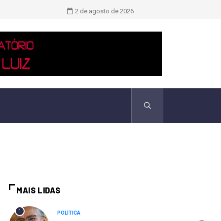
Novo boletim indica El Niño ‘muito 
2 de agosto de 2026
MAIS LIDAS
1
POLÍTICA