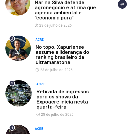
Marina Silva defende
agronegócio e afirma que
agenda ambiental é
“economia pura”
23 de julho de 2026
2
ACRE
No topo, Xapuriense
assume a liderança do
ranking brasileiro de
ultramaratona
23 de julho de 2026
3
ACRE
Retirada de ingressos
para os shows da
Expoacre inicia nesta
quarta-feira
28 de julho de 2026
4
ACRE