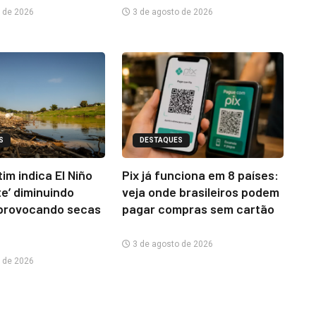
 de 2026
3 de agosto de 2026
S
DESTAQUES
im indica El Niño
Pix já funciona em 8 países:
te’ diminuindo
veja onde brasileiros podem
provocando secas
pagar compras sem cartão
3 de agosto de 2026
 de 2026