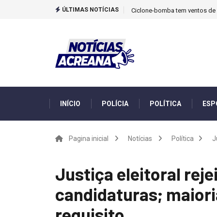
ÚLTIMAS NOTÍCIAS
Ciclone-bomba tem ventos de m
INÍCIO
POLÍCIA
POLÍTICA
ESP
Pagina inicial
Notícias
Política
J
Justiça eleitoral reje
candidaturas; maior
requisito