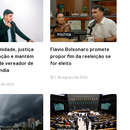
POLÍTICA
midade, justiça
Flávio Bolsonaro promete
ação e mantém
propor fim da reeleição se
e vereador de
for eleito
ândia
7 de agosto de 2026
 de 2026