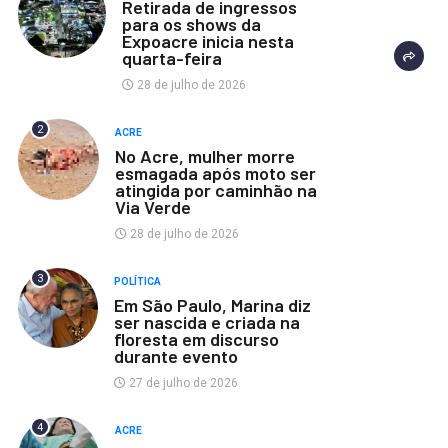
Retirada de ingressos
para os shows da
Expoacre inicia nesta
quarta-feira
28 de julho de 2026
2
ACRE
No Acre, mulher morre
esmagada após moto ser
atingida por caminhão na
Via Verde
28 de julho de 2026
3
POLÍTICA
Em São Paulo, Marina diz
ser nascida e criada na
floresta em discurso
durante evento
27 de julho de 2026
4
ACRE