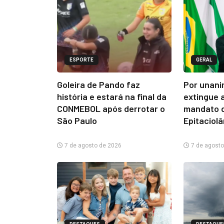
ESPORTE
GERAL
Goleira de Pando faz
Por unani
história e estará na final da
extingue 
CONMEBOL após derrotar o
mandato d
São Paulo
Epitaciol
7 de agosto de 2026
7 de agosto