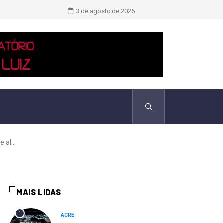
TCU identificou desvios de dinheiro 
3 de agosto de 2026
 al...
MAIS LIDAS
1
ACRE