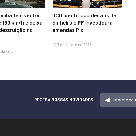
S
DESTAQUES
omba tem ventos
TCU identificou desvios de
e 130 km/h e deixa
dinheiro e PF investigará
 destruição no
emendas Pix
7 de agosto de 2026
 de 2026
RECEBA NOSSAS NOVIDADES