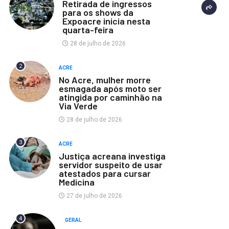
Retirada de ingressos
para os shows da
Expoacre inicia nesta
quarta-feira
28 de julho de 2026
2
ACRE
No Acre, mulher morre
esmagada após moto ser
atingida por caminhão na
Via Verde
28 de julho de 2026
3
ACRE
Justiça acreana investiga
servidor suspeito de usar
atestados para cursar
Medicina
27 de julho de 2026
4
GERAL