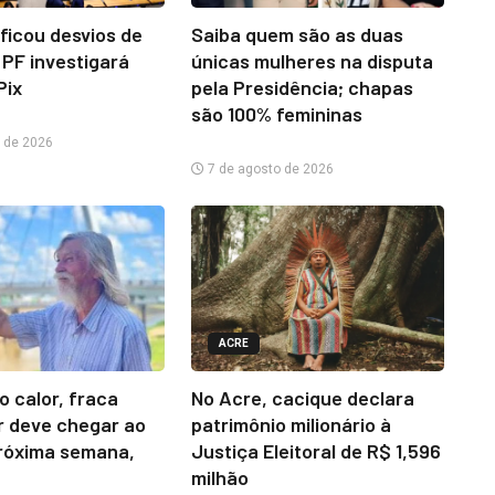
ificou desvios de
Saiba quem são as duas
 PF investigará
únicas mulheres na disputa
Pix
pela Presidência; chapas
são 100% femininas
 de 2026
7 de agosto de 2026
ACRE
o calor, fraca
No Acre, cacique declara
r deve chegar ao
patrimônio milionário à
róxima semana,
Justiça Eleitoral de R$ 1,596
milhão