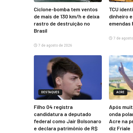
Ciclone-bomba tem ventos
TCU ident
de mais de 130 km/h e deixa
dinheiro e
rastro de destruição no
emendas 
Brasil
7 de agosto
7 de agosto de 2026
DESTAQUES
ACRE
Filho 04 registra
Após muit
candidatura a deputado
onda pola
federal como Jair Bolsonaro
Acre na p
e declara patrimônio de R$
diz Friale