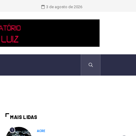
Saiba quem são as duas únicas mulh
3 de agosto de 2026
MAIS LIDAS
1
ACRE