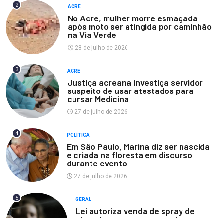
2
ACRE
No Acre, mulher morre esmagada
após moto ser atingida por caminhão
na Via Verde
28 de julho de 2026
3
ACRE
Justiça acreana investiga servidor
suspeito de usar atestados para
cursar Medicina
27 de julho de 2026
4
POLÍTICA
Em São Paulo, Marina diz ser nascida
e criada na floresta em discurso
durante evento
27 de julho de 2026
5
GERAL
Lei autoriza venda de spray de