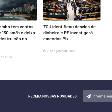
S
DESTAQUES
omba tem ventos
TCU identificou desvios de
e 130 km/h e deixa
dinheiro e PF investigará
 destruição no
emendas Pix
7 de agosto de 2026
 de 2026
RECEBA NOSSAS NOVIDADES