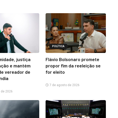
POLÍTICA
midade, justiça
Flávio Bolsonaro promete
ação e mantém
propor fim da reeleição se
e vereador de
for eleito
ândia
7 de agosto de 2026
 de 2026