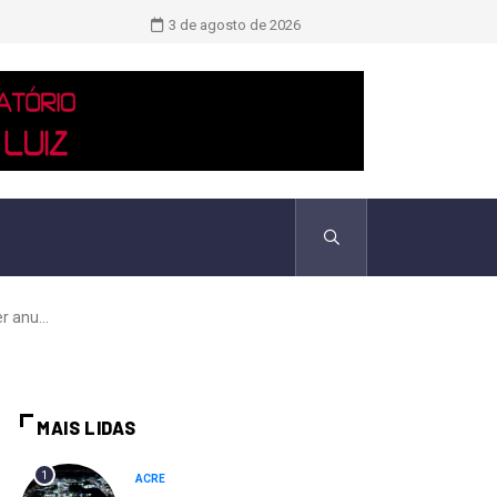
TCU identificou desvios de dinheiro 
3 de agosto de 2026
r anu...
MAIS LIDAS
1
ACRE