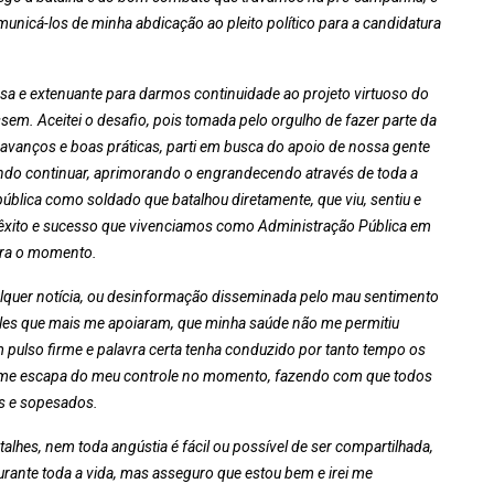
unicá-los de minha abdicação ao pleito político para a candidatura
 e extenuante para darmos continuidade ao projeto virtuoso do
ssem. Aceitei o desafio, pois tomada pelo orgulho de fazer parte da
e avanços e boas práticas, parti em busca do apoio de nossa gente
sando continuar, aprimorando o engrandecendo através de toda a
ública como soldado que batalhou diretamente, que viu, sentiu e
o êxito e sucesso que vivenciamos como Administração Pública em
para o momento.
alquer notícia, ou desinformação disseminada pelo mau sentimento
eles que mais me apoiaram, que minha saúde não me permitiu
 pulso firme e palavra certa tenha conduzido por tanto tempo os
e me escapa do meu controle no momento, fazendo com que todos
os e sopesados.
alhes, nem toda angústia é fácil ou possível de ser compartilhada,
rante toda a vida, mas asseguro que estou bem e irei me