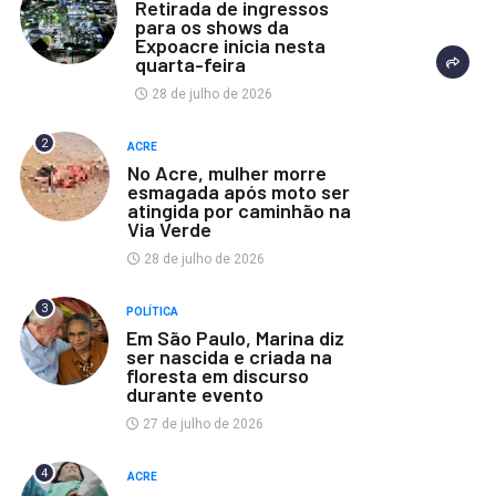
Retirada de ingressos
para os shows da
Expoacre inicia nesta
quarta-feira
28 de julho de 2026
2
ACRE
No Acre, mulher morre
esmagada após moto ser
atingida por caminhão na
Via Verde
28 de julho de 2026
3
POLÍTICA
Em São Paulo, Marina diz
ser nascida e criada na
floresta em discurso
durante evento
27 de julho de 2026
4
ACRE