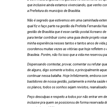
que inclusive ainda estamos vivenciando, que venho com
a Prefeitura do município de Brasiléia.
Não é segredo que estivemos em uma caminhada extensa
qual fiz e faço parte na gestão da Prefeita Fernanda Ha
gestão de Brasiléia que é esse cartão postal Acreano d
para tentar contribuir como uma guia deste projeto vi
minha experiência nesses tantos e tantos anos de vida p
coordenou muitas vezes as vitórias que hoje refletem 
Brasileia. Porém, não foi isso que a vida me reservou 
Dispensando contestar, provar, comentar ou refutar qu
de alguns, digo somente a todos, e principalmente aqu
continuar nessa batalha. Hoje Infelizmente, embora com
bastidores de nossa gestão, justamente a minha saúd
os planos, todos os sonhos sejam revistos, reanalisad
Peço desculpas e respeito a todos por não entrar em det
inclusive pra quem se posicionou de forma reservada du