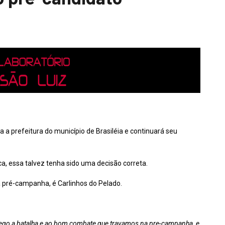
a a prefeitura do município de Brasiléia e continuará seu
ca, essa talvez tenha sido uma decisão correta.
a pré-campanha, é Carlinhos do Pelado.
ego a batalha e ao bom combate que travamos na pre-campanha, e