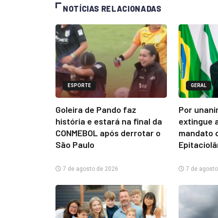
NOTÍCIAS RELACIONADAS
ESPORTE
GERAL
Goleira de Pando faz
Por unani
história e estará na final da
extingue 
CONMEBOL após derrotar o
mandato d
São Paulo
Epitaciol
7 de agosto de 2026
7 de agosto