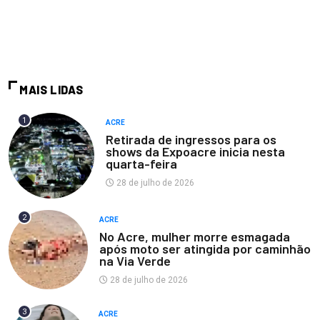
MAIS LIDAS
1
ACRE
Retirada de ingressos para os
shows da Expoacre inicia nesta
quarta-feira
28 de julho de 2026
2
ACRE
No Acre, mulher morre esmagada
após moto ser atingida por caminhão
na Via Verde
28 de julho de 2026
3
ACRE