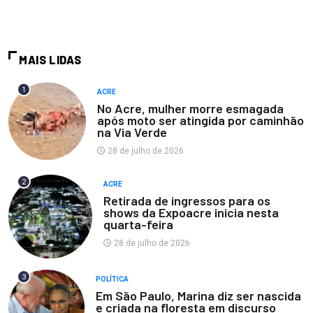
MAIS LIDAS
1
ACRE
No Acre, mulher morre esmagada
após moto ser atingida por caminhão
na Via Verde
28 de julho de 2026
2
ACRE
Retirada de ingressos para os
shows da Expoacre inicia nesta
quarta-feira
28 de julho de 2026
3
POLÍTICA
Em São Paulo, Marina diz ser nascida
e criada na floresta em discurso