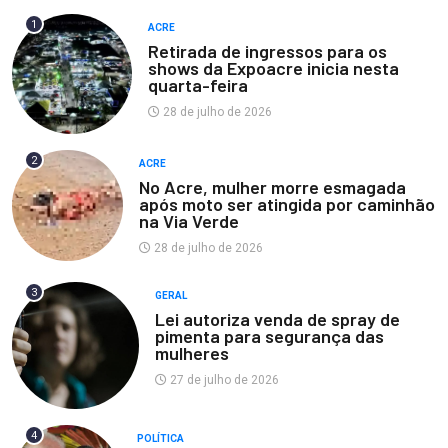
1
ACRE
Retirada de ingressos para os
shows da Expoacre inicia nesta
quarta-feira
28 de julho de 2026
2
ACRE
No Acre, mulher morre esmagada
após moto ser atingida por caminhão
na Via Verde
28 de julho de 2026
3
GERAL
Lei autoriza venda de spray de
pimenta para segurança das
mulheres
27 de julho de 2026
4
POLÍTICA