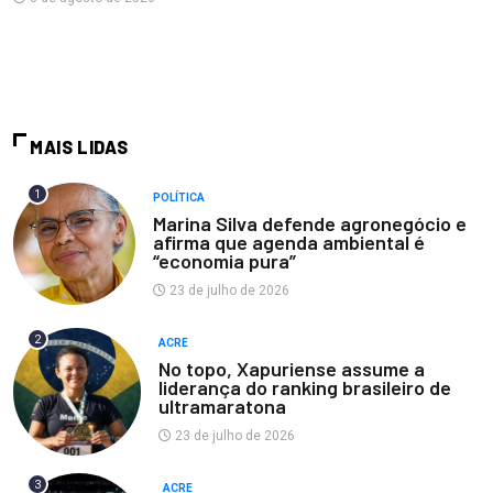
MAIS LIDAS
1
POLÍTICA
Marina Silva defende agronegócio e
afirma que agenda ambiental é
“economia pura”
23 de julho de 2026
2
ACRE
No topo, Xapuriense assume a
liderança do ranking brasileiro de
ultramaratona
23 de julho de 2026
3
ACRE