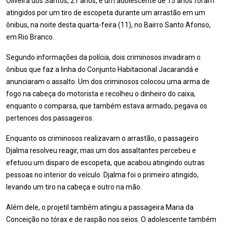
Oliveira dos Santos, 21 anos, e um adolescente de 15 anos foram
atingidos por um tiro de escopeta durante um arrastão em um
ônibus, na noite desta quarta-feira (11), no Bairro Santo Afonso,
em Rio Branco.
Segundo informações da polícia, dois criminosos invadiram o
ônibus que faz a linha do Conjunto Habitacional Jacarandá e
anunciaram o assalto. Um dos criminosos colocou uma arma de
fogo na cabeça do motorista e recolheu o dinheiro do caixa,
enquanto o comparsa, que também estava armado, pegava os
pertences dos passageiros.
Enquanto os criminosos realizavam o arrastão, o passageiro
Djalma resolveu reagir, mas um dos assaltantes percebeu e
efetuou um disparo de escopeta, que acabou atingindo outras
pessoas no interior do veículo. Djalma foi o primeiro atingido,
levando um tiro na cabeça e outro na mão.
Além dele, o projetil também atingiu a passageira Maria da
Conceição no tórax e de raspão nos seios. O adolescente também