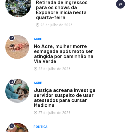
Retirada de ingressos
para os shows da
Expoacre inicia nesta
quarta-feira
28 de julho de 2026
2
ACRE
No Acre, mulher morre
esmagada após moto ser
atingida por caminhão na
Via Verde
28 de julho de 2026
3
ACRE
Justiça acreana investiga
servidor suspeito de usar
atestados para cursar
Medicina
27 de julho de 2026
4
POLÍTICA