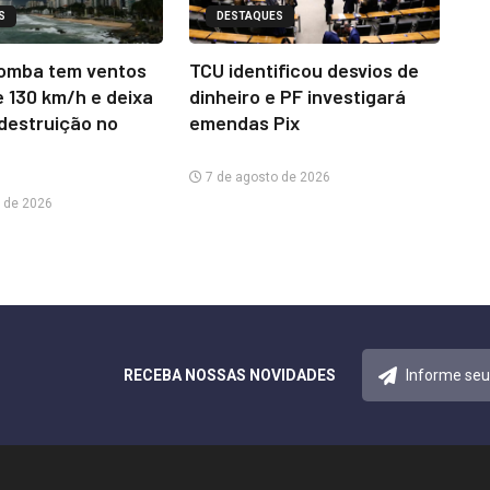
S
DESTAQUES
omba tem ventos
TCU identificou desvios de
e 130 km/h e deixa
dinheiro e PF investigará
 destruição no
emendas Pix
7 de agosto de 2026
 de 2026
RECEBA NOSSAS NOVIDADES