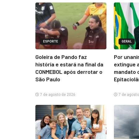
ESPORTE
GERAL
Goleira de Pando faz
Por unani
história e estará na final da
extingue 
CONMEBOL após derrotar o
mandato d
São Paulo
Epitaciol
7 de agosto de 2026
7 de agosto