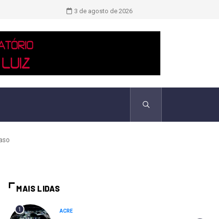
TCU identificou desvios de dinheiro 
3 de agosto de 2026
caso
MAIS LIDAS
1
ACRE