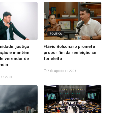
POLÍTICA
midade, justiça
Flávio Bolsonaro promete
ação e mantém
propor fim da reeleição se
e vereador de
for eleito
ândia
7 de agosto de 2026
 de 2026