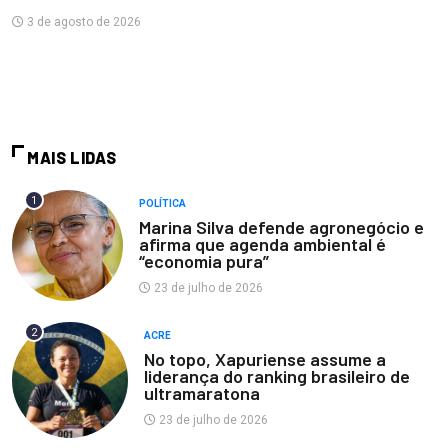
3 de agosto de 2026
MAIS LIDAS
1
POLÍTICA
Marina Silva defende agronegócio e
afirma que agenda ambiental é
“economia pura”
23 de julho de 2026
2
ACRE
No topo, Xapuriense assume a
liderança do ranking brasileiro de
ultramaratona
23 de julho de 2026