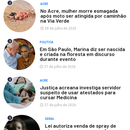
2
ACRE
No Acre, mulher morre esmagada
após moto ser atingida por caminhão
na Via Verde
28 de julho de 2026
3
POLÍTICA
Em São Paulo, Marina diz ser nascida
e criada na floresta em discurso
durante evento
27 de julho de 2026
4
ACRE
Justiça acreana investiga servidor
suspeito de usar atestados para
cursar Medicina
27 de julho de 2026
5
GERAL
Lei autoriza venda de spray de