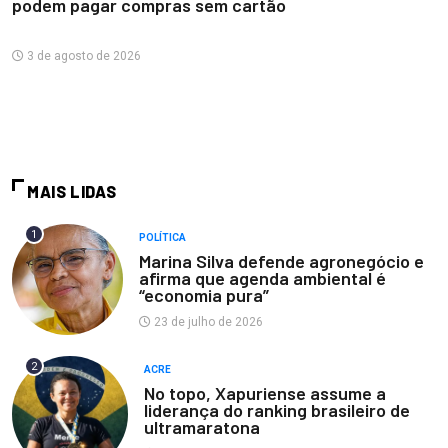
podem pagar compras sem cartão
3 de agosto de 2026
MAIS LIDAS
1
POLÍTICA
Marina Silva defende agronegócio e
afirma que agenda ambiental é
“economia pura”
23 de julho de 2026
2
ACRE
No topo, Xapuriense assume a
liderança do ranking brasileiro de
ultramaratona