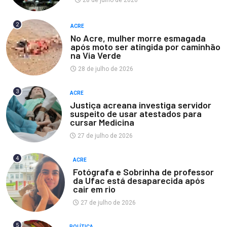
28 de julho de 2026
2
ACRE
No Acre, mulher morre esmagada
após moto ser atingida por caminhão
na Via Verde
28 de julho de 2026
3
ACRE
Justiça acreana investiga servidor
suspeito de usar atestados para
cursar Medicina
27 de julho de 2026
4
ACRE
Fotógrafa e Sobrinha de professor
da Ufac está desaparecida após
cair em rio
27 de julho de 2026
5
POLÍTICA