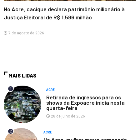
No Acre, cacique declara patrimônio milionário à
Justiça Eleitoral de R$ 1,596 milhão
7 de agosto de 2026
MAIS LIDAS
1
ACRE
Retirada de ingressos para os
shows da Expoacre inicia nesta
quarta-feira
28 de julho de 2026
2
ACRE
No Acre, mulher morre esmagada