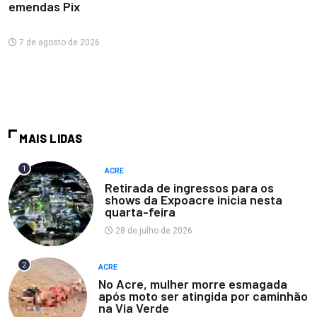
emendas Pix
7 de agosto de 2026
MAIS LIDAS
1
ACRE
Retirada de ingressos para os
shows da Expoacre inicia nesta
quarta-feira
28 de julho de 2026
2
ACRE
No Acre, mulher morre esmagada
após moto ser atingida por caminhão
na Via Verde